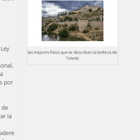
 Ley
las mejores fotos que te describen la belleza de
Toledo
sonal,
la
os por
s de
ar la
sidere