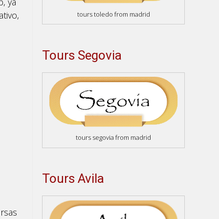
, ya
ativo,
tours toledo from madrid
Tours Segovia
tours segovia from madrid
Tours Avila
ersas