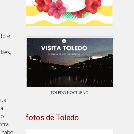
do el
ies,
TOLEDO NOCTURNO
tual
rá
so
fotos de Toledo
otra
a cabo