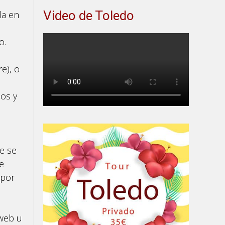
Video de Toledo
da en
o.
e), o
ios y
ue se
e
 por
 web u