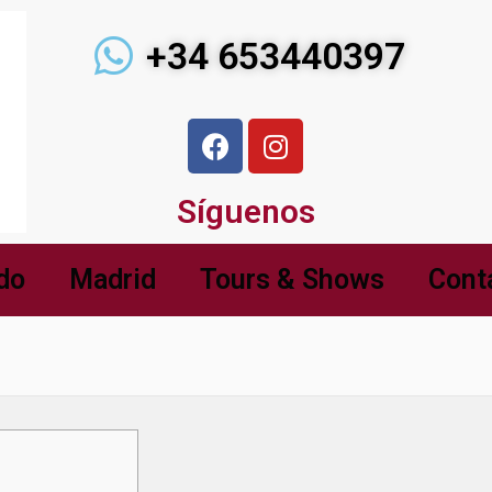
+34 653440397
Síguenos
do
Madrid
Tours & Shows
Cont