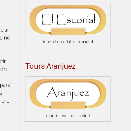
biar
e, no
tours el escorial from madrid
tir
Tours Aranjuez
ión
 para
s
omero
tours toledo from madrid