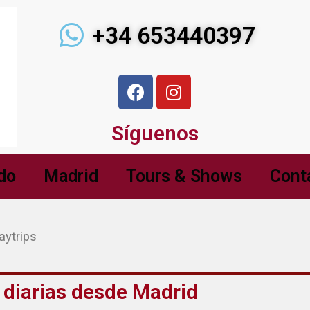
+34 653440397
Síguenos
do
Madrid
Tours & Shows
Cont
aytrips
 diarias desde Madrid