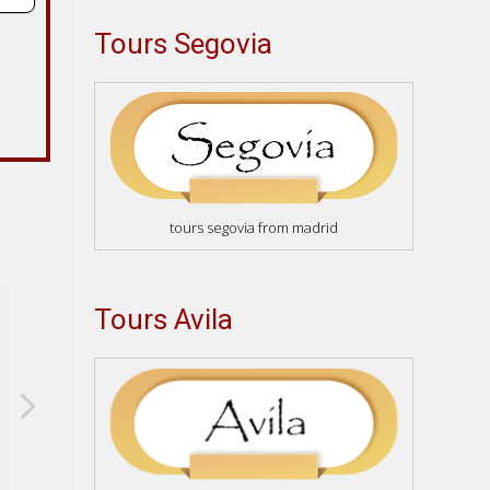
Tours Segovia
tours segovia from madrid
Tours Avila
La Casa Segura
Liliana La
2023-02-04
2023-01-23
Muy buen tour a Toledo con guías
Hermoso tour !! Est
profesionales, los recomiendo
nos vinieron a recoge
cumplieron con horario
buena información x 
guía. Después en Toledo estaba