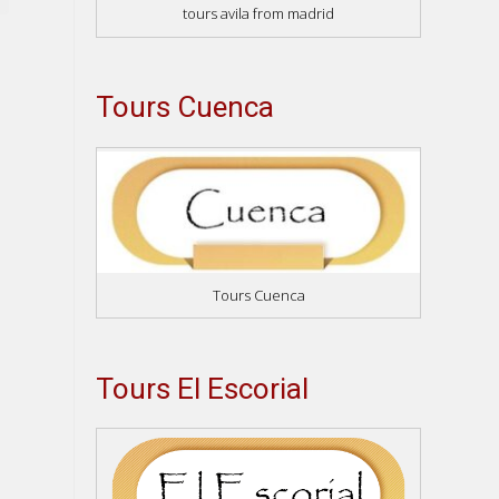
tours avila from madrid
el guía local muy bu
Excelente para recome
Tours Cuenca
Tours Cuenca
Tours El Escorial