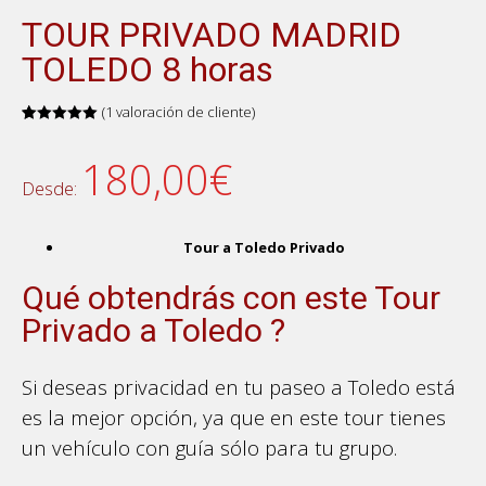
TOUR PRIVADO MADRID
TOLEDO 8 horas
(
1
valoración de cliente)
Valorado
1
5.00
sobre
180,00
€
5 basado
en
Desde:
puntuación
de cliente
Tour a Toledo Privado
Qué obtendrás con este Tour
Privado a Toledo ?
Si deseas privacidad en tu paseo a Toledo está
es la mejor opción, ya que en este tour tienes
un vehículo con guía sólo para tu grupo.