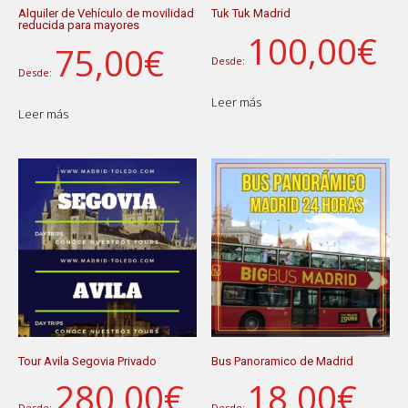
Alquiler de Vehículo de movilidad
Tuk Tuk Madrid
reducida para mayores
100,00
€
75,00
€
Desde:
Desde:
Leer más
Leer más
Tour Avila Segovia Privado
Bus Panoramico de Madrid
280,00
€
18,00
€
Desde:
Desde: