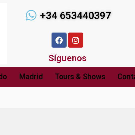
+34 653440397
Síguenos
do
Madrid
Tours & Shows
Cont