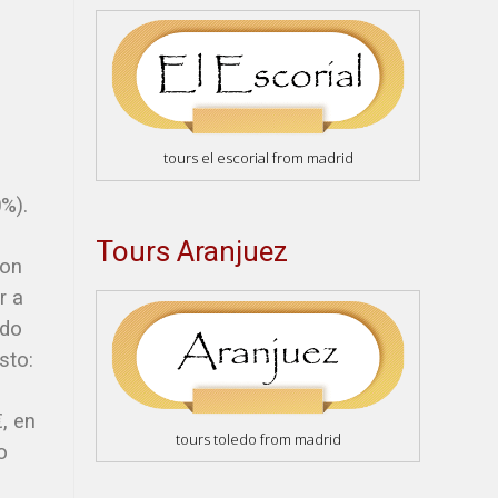
tours el escorial from madrid
0%).
Tours Aranjuez
son
r a
ado
sto:
€, en
tours toledo from madrid
o