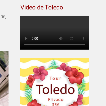
Video de Toledo
20€,