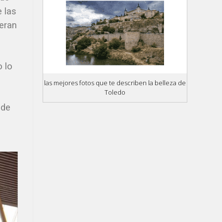
e las
eran
o lo
las mejores fotos que te describen la belleza de
Toledo
 de