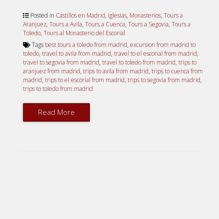
Posted in
Castillos en Madrid
,
Iglesias
,
Monasterios
,
Tours a
Aranjuez
,
Tours a Avila
,
Tours a Cuenca
,
Tours a Segovia
,
Tours a
Toledo
,
Tours al Monasterio del Escorial
Tags
best tours a toledo from madrid
,
excursion from madrid to
toledo
,
travel to avila from madrid
,
travel to el escorial from madrid
,
travel to segovia from madrid
,
travel to toledo from madrid
,
trips to
aranjuez from madrid
,
trips to avila from madrid
,
trips to cuenca from
madrid
,
trips to el escorial from madrid
,
trips to segovia from madrid
,
trips to toledo from madrid
Read More