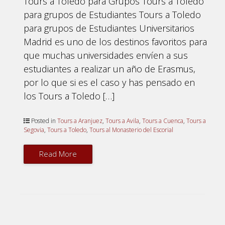
Tours a Toledo para Grupos Tours a Toledo
para grupos de Estudiantes Tours a Toledo
para grupos de Estudiantes Universitarios
Madrid es uno de los destinos favoritos para
que muchas universidades envíen a sus
estudiantes a realizar un año de Erasmus,
por lo que si es el caso y has pensado en
los Tours a Toledo […]
Posted in
Tours a Aranjuez
,
Tours a Avila
,
Tours a Cuenca
,
Tours a
Segovia
,
Tours a Toledo
,
Tours al Monasterio del Escorial
Read More